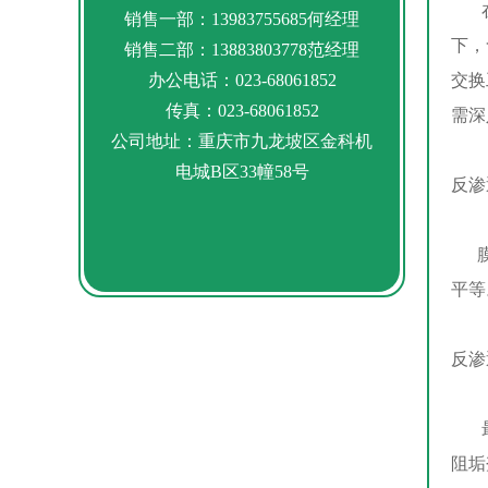
在许
销售一部：13983755685何经理
下，
销售二部：13883803778范经理
办公电话：023-68061852
交换
传真：023-68061852
需深
公司地址：重庆市九龙坡区金科机
电城B区33幢58号
反渗
膜的
平等
反渗
最大
阻垢