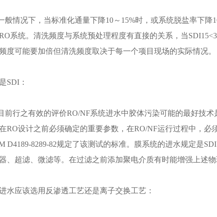
情况下，当标准化通量下降10～15%时，或系统脱盐率下降10
RO系统。清洗频度与系统预处理程度有直接的关系，当SDI15<3
频度可能要加倍但清洗频度取决于每一个项目现场的实际情况。
是SDI：
行之有效的评价RO/NF系统进水中胶体污染可能的最好技术是
在RO设计之前必须确定的重要参数，在RO/NF运行过程中，必须
TM D4189-8289-82规定了该测试的标准。膜系统的进水规定是
器、超滤、微滤等。在过滤之前添加聚电介质有时能增强上述物理
进水应该选用反渗透工艺还是离子交换工艺：