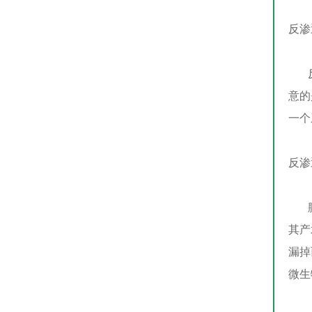
反渗
反渗
意的
一个
反渗
膜系
其产
漏掉
微生