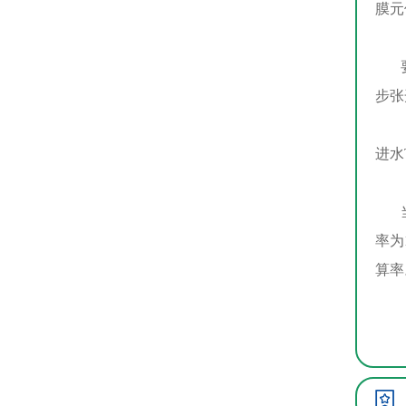
膜元
要求
步张
进水
当获
率为
算率